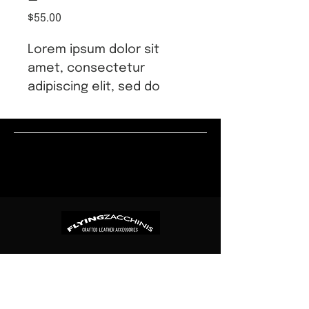
Price
$55.00
Lorem ipsum dolor sit 
amet, consectetur 
adipiscing elit, sed do 
eiusmod tempor 
incididunt ut labore et 
dolore magna aliqua. Ut 
enim ad minim veniam, 
quis nostrud exercitation 
ullamco laboris nisi ut 
aliquip ex ea commodo 
consequat. Duis aute 
irure dolor in 
reprehenderit in 
voluptate velit esse cillum 