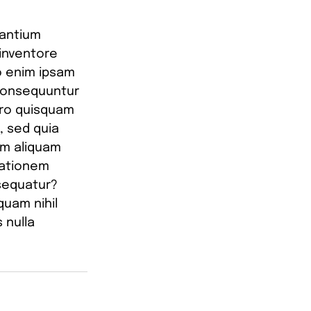
santium 
inventore 
o enim ipsam 
 consequuntur 
rro quisquam 
, sed quia 
m aliquam 
tationem 
sequatur? 
quam nihil 
 nulla 