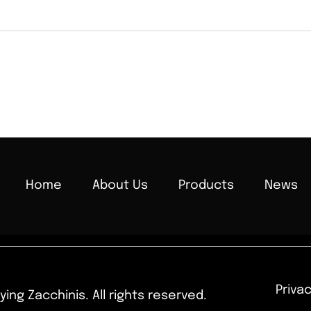
Blog title heading will go
here - 3
Home
About Us
Products
News
Privac
ying Zacchinis. All rights reserved.