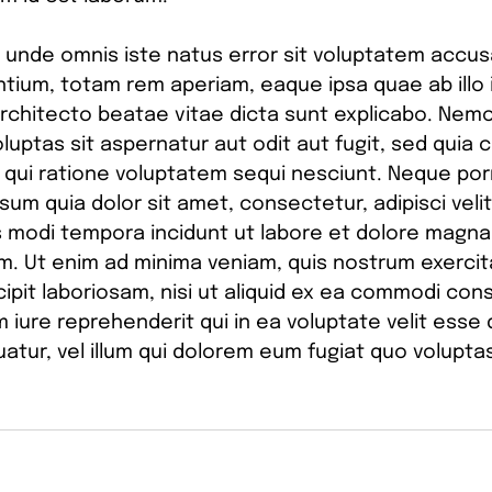
s unde omnis iste natus error sit voluptatem accu
tium, totam rem aperiam, eaque ipsa quae ab illo 
 architecto beatae vitae dicta sunt explicabo. Nem
luptas sit aspernatur aut odit aut fugit, sed quia
 qui ratione voluptatem sequi nesciunt. Neque po
sum quia dolor sit amet, consectetur, adipisci velit
modi tempora incidunt ut labore et dolore magna
m. Ut enim ad minima veniam, quis nostrum exerci
cipit laboriosam, nisi ut aliquid ex ea commodi con
 iure reprehenderit qui in ea voluptate velit esse 
tur, vel illum qui dolorem eum fugiat quo voluptas