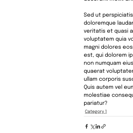
Sed ut perspiciati
doloremque laudan
veritatis et quasi
voluptatem quia vo
magni dolores eos
est, qui dolorem ip
non numquam eius 
quaerat voluptate
ullam corporis sus
Quis autem vel eum
molestiae consequa
pariatur?
Category 1