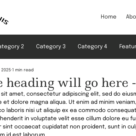
Home
Abo
ategory 2
Category 3
Category 4
Featu
, 2025
1 min read
le heading will go here -
sit amet, consectetur adipiscing elit, sed do eiu
re et dolore magna aliqua. Ut enim ad minim veniam,
co laboris nisi ut aliquip ex ea commodo consequat
ehenderit in voluptate velit esse cillum dolore eu fug
 sint occaecat cupidatat non proident, sunt in culp
im id est laborum.