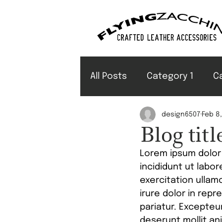
All Posts
Category 1
C
design6507
Feb 8
Blog tit
Lorem ipsum dolor 
incididunt ut labo
exercitation ullam
irure dolor in repr
pariatur. Excepteur
deserunt mollit an