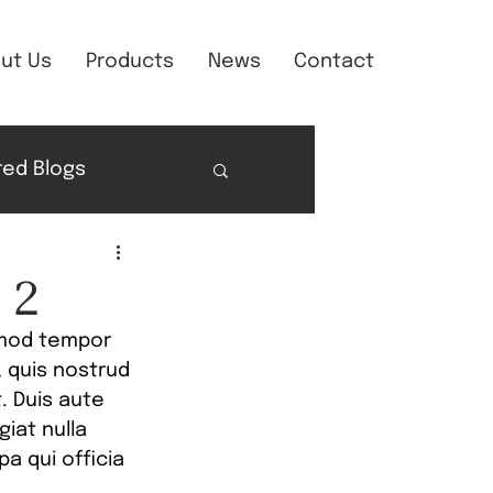
ut Us
Products
News
Contact
red Blogs
 2
smod tempor 
 quis nostrud 
. Duis aute 
iat nulla 
a qui officia 