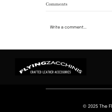
Comments
Write a comment...
Blog title heading will go
here - 4
© 2025 The Fl