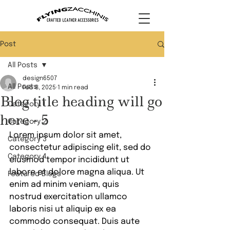
Post
All Posts
design6507
All Posts
Feb 8, 2025
1 min read
Blog title heading will go
Category 1
here - 5
Category 2
Lorem ipsum dolor sit amet, 
Category 3
consectetur adipiscing elit, sed do 
Category 4
eiusmod tempor incididunt ut 
labore et dolore magna aliqua. Ut 
Featured Blogs
enim ad minim veniam, quis 
nostrud exercitation ullamco 
laboris nisi ut aliquip ex ea 
commodo consequat. Duis aute 