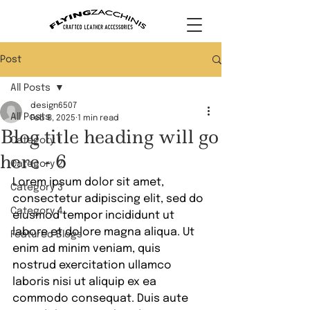
Post
All Posts
design6507
All Posts
Feb 8, 2025
1 min read
Blog title heading will go
Category 1
here - 6
Category 2
Lorem ipsum dolor sit amet, 
Category 3
consectetur adipiscing elit, sed do 
Category 4
eiusmod tempor incididunt ut 
labore et dolore magna aliqua. Ut 
Featured Blogs
enim ad minim veniam, quis 
nostrud exercitation ullamco 
laboris nisi ut aliquip ex ea 
commodo consequat. Duis aute 